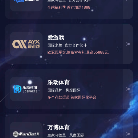
上一条:
车间设备
同类产品