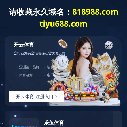
爱游戏官方网站
欢迎光临爱游戏官方网站-爱游戏aiyouxi(中国) 官网，全国咨询热线：1
爱游戏官方网
站-爱游戏
aiyouxi(中国)
公司简介
产品展示
工程
>
您现在的位置：
爱游戏官方网站-爱游戏aiyouxi(中国)
化工设备及管道安
反应釜
船用低压空气瓶