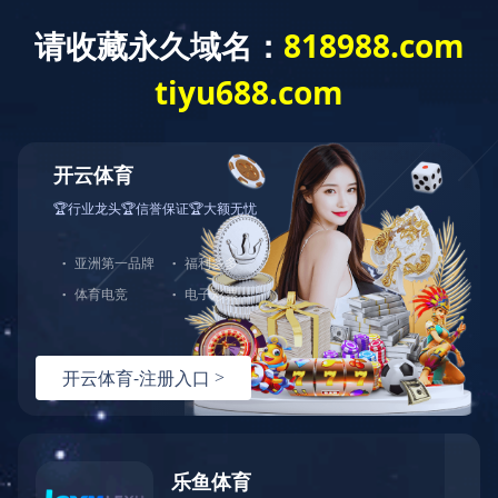
爱游戏官方网站
欢迎光临爱游戏官方网站-爱游戏aiyouxi(中国) 官网，全国咨询热线：1
爱游戏官方网
站-爱游戏
aiyouxi(中国)
公司简介
产品展示
工程
>
您现在的位置：
爱游戏官方网站-爱游戏aiyouxi(中国)
联系我们
CONTACT US