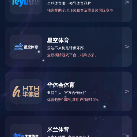
船用金属
PRODUCT
撬装多功能集油器
DISPLAY
主营：压力容器、反应釜、换热器、塔器的设计生产施工与
技术服务为一体的综合性企业
总计0页 [ ]
微信
手机站
联