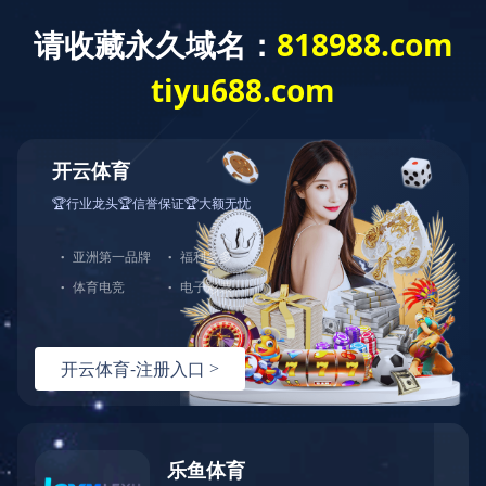
爱游戏官方网站
欢迎光临爱游戏官方网站-爱游戏aiyouxi(中国) 官网，全国咨询热线：1
爱游戏官方网
站-爱游戏
aiyouxi(中国)
公司简介
产品展示
工程
>
您现在的位置：
爱游戏官方网站-爱游戏aiyouxi(中国)
换热器
反应釜
船用低压空气瓶