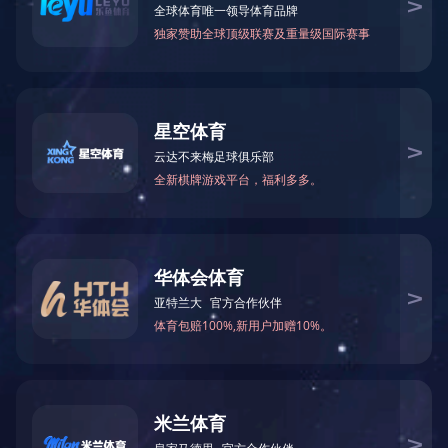
船用金属
PRODUCT
换热器
DISPLAY
主营：压力容器、反应釜、换热器、塔器的设计生产施工与
技术服务为一体的综合性企业
总计1页 [
1
]
微信
手机站
联