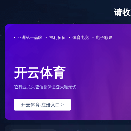
爱游戏官方网站
欢迎光临爱游戏官方网站-爱游戏aiyouxi(中国) 官网，全国咨询
爱游戏官方网
站-爱游戏
aiyouxi(中国)
公司简介
产品展示