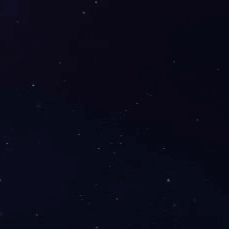
上一页
下一页
产品分类
Product
反应釜
船用低压空气瓶
换热器
非标容器
压力容器