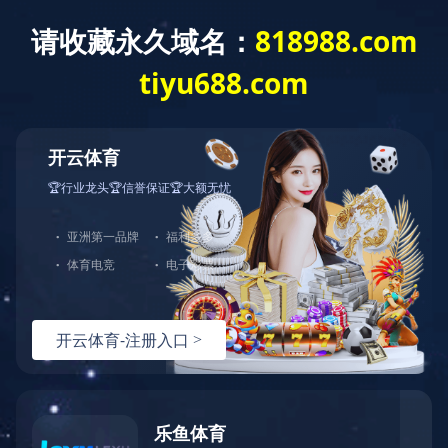
爱游戏官方网站
欢迎光临爱游戏官方网站-爱游戏aiyouxi(中国) 官网，全国咨询热线：1
爱游戏官方网
站-爱游戏
aiyouxi(中国)
公司简介
产品展示
工程
>
您现在的位置：
爱游戏官方网站-爱游戏aiyouxi(中国)
压力容器
反应釜
船用低压空气瓶