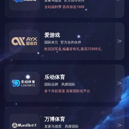
上一条:
换热器
同类产品