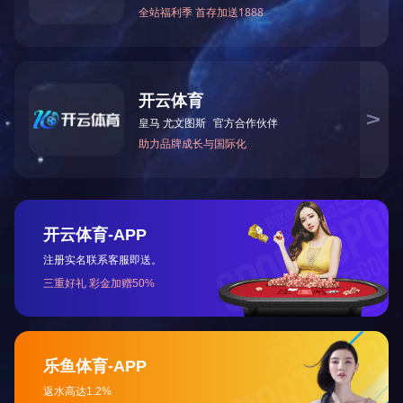
U型换热器
换热器
微信
手机站
联
手