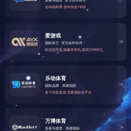
上一条:
反应釜
同类产品