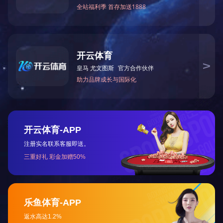
反应釜
反应釜
微信
手机站
联
手