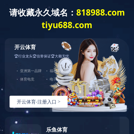
爱游戏官方网站
欢迎光临爱游戏官方网站-爱游戏aiyouxi(中国) 官网，全国咨询热线：1
爱游戏官方网
站-爱游戏
aiyouxi(中国)
公司简介
产品展示
工程
>
您现在的位置：
爱游戏官方网站-爱游戏aiyouxi(中国)
化工设备及管道安
反应釜
船用低压空气瓶