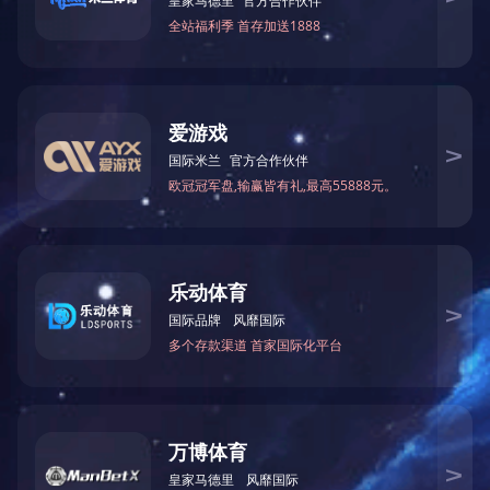
上一条:
船用低压空气瓶
同类产品