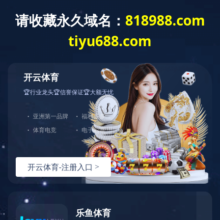
爱游戏官方网站
欢迎光临爱游戏官方网站-爱游戏aiyouxi(中国) 官网，全国咨询热线：1
爱游戏官方网
站-爱游戏
aiyouxi(中国)
公司简介
产品展示
工程
>
您现在的位置：
爱游戏官方网站-爱游戏aiyouxi(中国)
船用低压空气瓶
反应釜
船用低压空气瓶