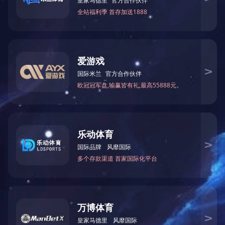
上一条:
工程案例
同类产品