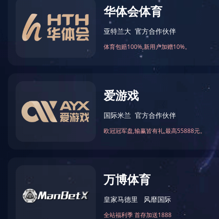
>
您现在的位置：
爱游戏官方网站-爱游戏aiyouxi(中国)
非标容
反应釜
船用低压空气瓶
船