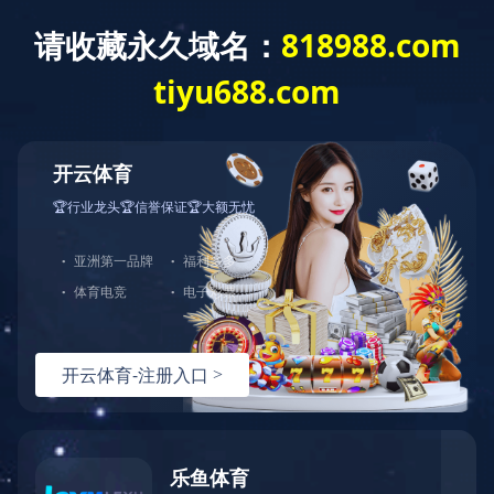
爱游戏官方网站
欢迎光临爱游戏官方网站-爱游戏aiyouxi(中国) 官网，全国咨询热线：1
爱游戏官方网
站-爱游戏
aiyouxi(中国)
公司简介
产品展示
工程
>
您现在的位置：
爱游戏官方网站-爱游戏aiyouxi(中国)
非标容器
反应釜
船用低压空气瓶