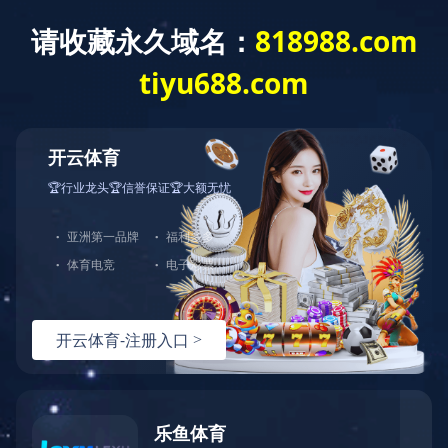
爱游戏官方网站
欢迎光临爱游戏官方网站-爱游戏aiyouxi(中国) 官网，全国咨询热线：1
爱游戏官方网
站-爱游戏
aiyouxi(中国)
公司简介
产品展示
工程
>
您现在的位置：
爱游戏官方网站-爱游戏aiyouxi(中国)
非标容器
反应釜
船用低压空气瓶